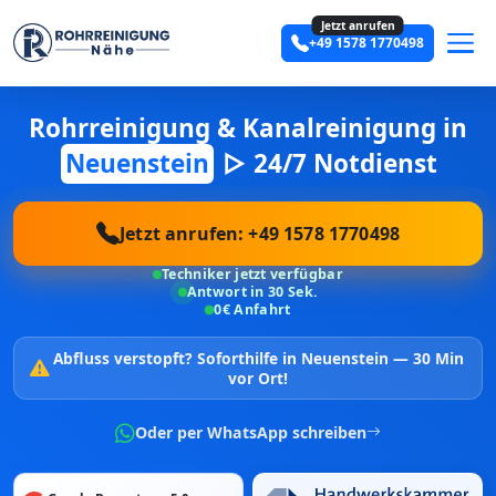
Jetzt anrufen
+49 1578 1770498
Rohrreinigung & Kanalreinigung in
Neuenstein
▷ 24/7 Notdienst
Jetzt anrufen: +49 1578 1770498
Techniker jetzt verfügbar
Antwort in 30 Sek.
0€ Anfahrt
Abfluss verstopft?
Soforthilfe in Neuenstein —
30 Min
vor Ort!
Oder per WhatsApp schreiben