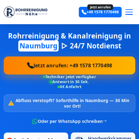
Jetzt anrufen
+49 1578 1770498
Rohrreinigung & Kanalreinigung in
Naumburg
▷ 24/7 Notdienst
Jetzt anrufen: +49 1578 1770498
Techniker jetzt verfügbar
Antwort in 30 Sek.
0€ Anfahrt
Abfluss verstopft?
Soforthilfe in Naumburg —
30 Min
vor Ort!
Oder per WhatsApp schreiben