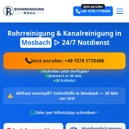
Jetzt anrufen
+49 1578 1770498
Rohrreinigung & Kanalreinigung in
Mosbach
▷ 24/7 Notdienst
Jetzt anrufen: +49 1578 1770498
Techniker jetzt verfügbar
Antwort in 30 Sek.
0€ Anfahrt
Abfluss verstopft?
Soforthilfe in Mosbach —
30 Min
vor Ort!
Oder per WhatsApp schreiben