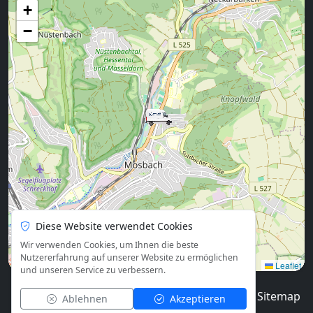
+
−
Diese Website verwendet Cookies
Wir verwenden Cookies, um Ihnen die beste
Nutzererfahrung auf unserer Website zu ermöglichen
Leaflet
und unseren Service zu verbessern.
© 2026
Blog
Impressum
Datenschutz
Sitemap
Ablehnen
Akzeptieren