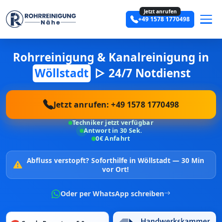
Jetzt anrufen
+49 1578 1770498
Rohrreinigung & Kanalreinigung in
Wöllstadt
▷ 24/7 Notdienst
Jetzt anrufen: +49 1578 1770498
Techniker jetzt verfügbar
Antwort in 30 Sek.
0€ Anfahrt
Abfluss verstopft?
Soforthilfe in Wöllstadt —
30 Min
vor Ort!
Oder per WhatsApp schreiben