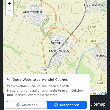
+
−
Diese Website verwendet Cookies
Wir verwenden Cookies, um Ihnen die beste
Nutzererfahrung auf unserer Website zu ermöglichen
Leaflet
und unseren Service zu verbessern.
© 2026
Blog
Impressum
Datenschutz
Sitemap
Ablehnen
Akzeptieren