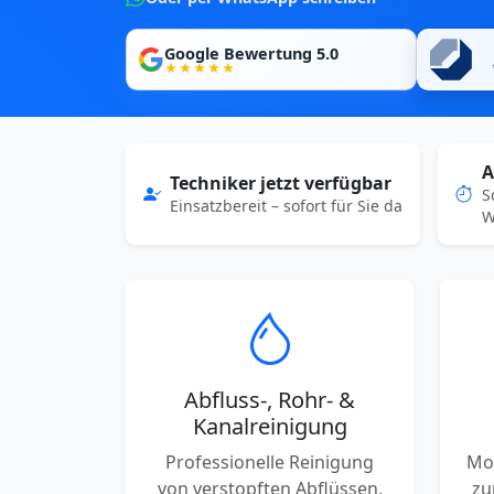
Google Bewertung 5.0
★★★★★
A
Techniker jetzt verfügbar
S
Einsatzbereit – sofort für Sie da
W
Abfluss-, Rohr- &
Kanalreinigung
Professionelle Reinigung
Mo
von verstopften Abflüssen,
zu