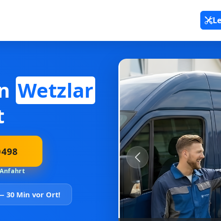
L
in
Wetzlar
t
0498
Previous
 Anfahrt
 —
30 Min vor Ort!