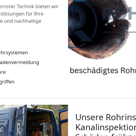
nster Technik bieten wir
lösungen für Ihre
ge und nachhaltige
Rohrsystemen
hadenvermeidung
hre
griffen
Unsere Rohrins
Kanalinspektio