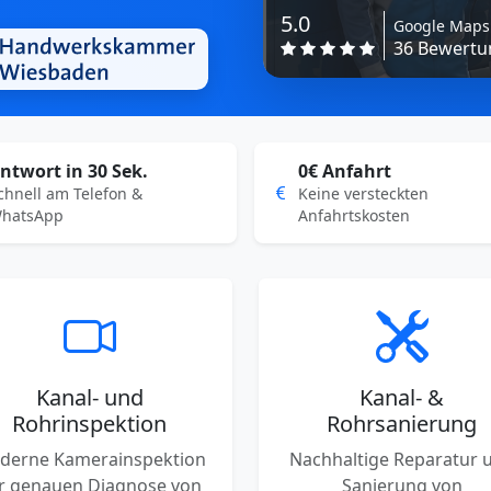
5.0
Google Maps
36 Bewertun
ntwort in 30 Sek.
0€ Anfahrt
chnell am Telefon &
Keine versteckten
hatsApp
Anfahrtskosten
Kanal- und
Kanal- &
Rohrinspektion
Rohrsanierung
derne Kamerainspektion
Nachhaltige Reparatur 
r genauen Diagnose von
Sanierung von