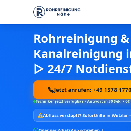
Rohrreinigung &
Kanalreinigung 
▷ 24/7 Notdiens
Jetzt anrufen: +49 1578 177
Techniker jetzt verfügbar • Antwort in 30 Sek. • 0€
Abfluss verstopft?
Soforthilfe in Wetzlar
Oder per WhatsApp schreiben