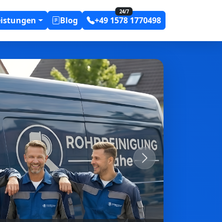
24/7
eistungen
Blog
+49 1578 1770498
Next