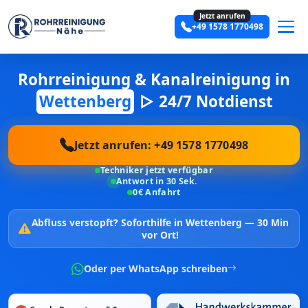
Jetzt anrufen
+49 1578 1770498
Rohrreinigung & Kanalreinigung in
Wettenberg
▷ 24/7 Notdienst
Jetzt anrufen: +49 1578 1770498
Techniker jetzt verfügbar
Antwort in 30 Sek.
0€ Anfahrt
Abfluss verstopft?
Soforthilfe in Wettenberg —
30 Min
vor Ort!
Oder per WhatsApp schreiben