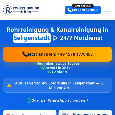
Jetzt anrufen
+49 1578 1770498
Rohrreinigung & Kanalreinigung in
Seligenstadt
▷ 24/7 Notdienst
Jetzt anrufen: +49 1578 1770498
Techniker jetzt verfügbar
Antwort in 30 Sek.
0€ Anfahrt
Abfluss verstopft?
Soforthilfe in Seligenstadt —
30
Min vor Ort!
Oder per WhatsApp schreiben