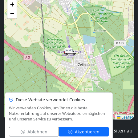
+
−
Diese Website verwendet Cookies
Wir verwenden Cookies, um Ihnen die beste
Nutzererfahrung auf unserer Website zu ermöglichen
Leaflet
und unseren Service zu verbessern.
© 2026
Blog
Impressum
Datenschutz
Sitemap
Ablehnen
Akzeptieren