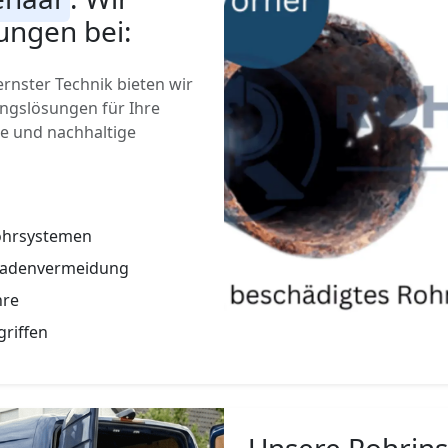
ungen bei:
nster Technik bieten wir
gslösungen für Ihre
ge und nachhaltige
Rohrsystemen
hadenvermeidung
hre
griffen