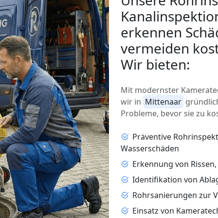
Unsere Rohrins
Kanalinspektio
erkennen Schäd
vermeiden kost
Wir bieten:
Mit modernster Kameratec
wir in
Mittenaar
gründlic
Probleme, bevor sie zu ko
Präventive Rohrinspek
Wasserschäden
Erkennung von Rissen
Identifikation von Abl
Rohrsanierungen zur 
Einsatz von Kameratec