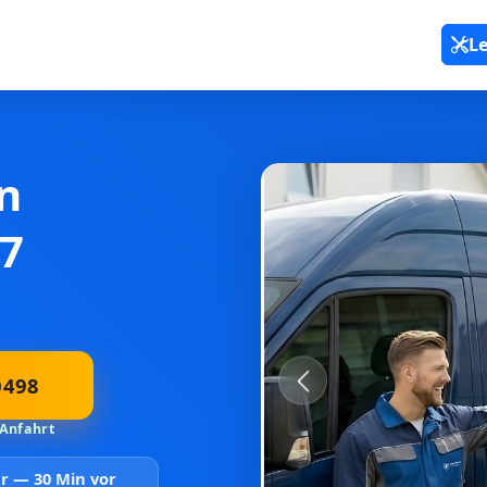
L
n
7
0498
Previous
 Anfahrt
aar —
30 Min vor