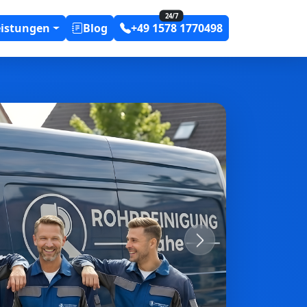
24/7
eistungen
Blog
+49 1578 1770498
Next