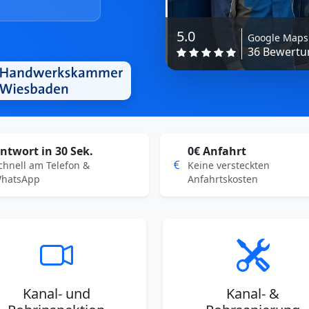
5.0
Google Maps
36 Bewertun
ntwort in 30 Sek.
0€ Anfahrt
chnell am Telefon &
Keine versteckten
hatsApp
Anfahrtskosten
Kanal- und
Kanal- &