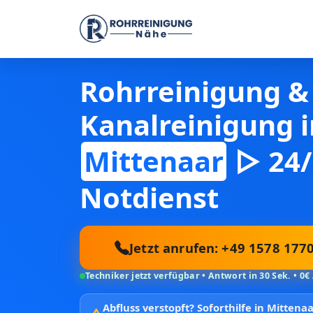
Rohrreinigung &
Kanalreinigung i
Mittenaar
▷ 24/
Notdienst
Jetzt anrufen: +49 1578 177
Techniker jetzt verfügbar • Antwort in 30 Sek. • 0€
Abfluss verstopft?
Soforthilfe in Mitten