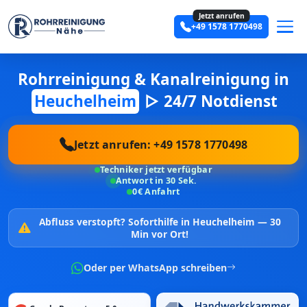
Jetzt anrufen
+49 1578 1770498
Rohrreinigung & Kanalreinigung in
Heuchelheim
▷ 24/7 Notdienst
Jetzt anrufen: +49 1578 1770498
Techniker jetzt verfügbar
Antwort in 30 Sek.
0€ Anfahrt
Abfluss verstopft?
Soforthilfe in Heuchelheim —
30
Min vor Ort!
Oder per WhatsApp schreiben