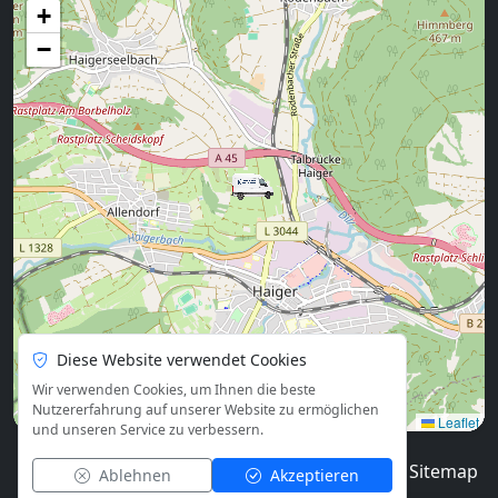
+
−
Diese Website verwendet Cookies
Wir verwenden Cookies, um Ihnen die beste
Nutzererfahrung auf unserer Website zu ermöglichen
Leaflet
und unseren Service zu verbessern.
© 2026
Blog
Impressum
Datenschutz
Sitemap
Ablehnen
Akzeptieren