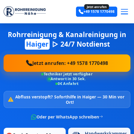
Jetzt anrufen
+49 1578 1770498
Rohrreinigung & Kanalreinigung in
Haiger
▷ 24/7 Notdienst
Jetzt anrufen: +49 1578 1770498
Techniker jetzt verfügbar
Antwort in 30 Sek.
0€ Anfahrt
Abfluss verstopft?
Soforthilfe in Haiger —
30 Min vor
Ort!
Oder per WhatsApp schreiben