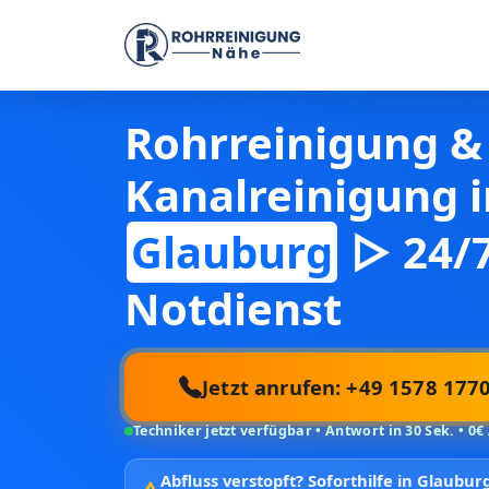
Rohrreinigung &
Kanalreinigung i
Glauburg
▷ 24/
Notdienst
Jetzt anrufen: +49 1578 177
Techniker jetzt verfügbar • Antwort in 30 Sek. • 0€
Abfluss verstopft?
Soforthilfe in Glaubu