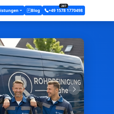
24/7
eistungen
Blog
+49 1578 1770498
Next