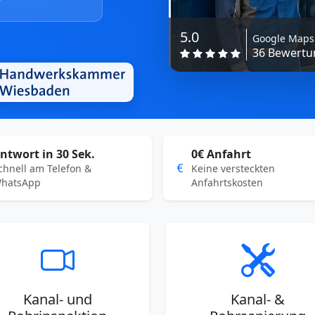
5.0
Google Maps
36 Bewertun
ntwort in 30 Sek.
0€ Anfahrt
chnell am Telefon &
Keine versteckten
hatsApp
Anfahrtskosten
Kanal- und
Kanal- &