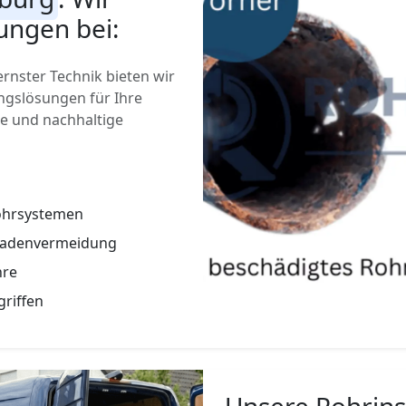
ungen bei:
nster Technik bieten wir
gslösungen für Ihre
ge und nachhaltige
Rohrsystemen
hadenvermeidung
hre
griffen