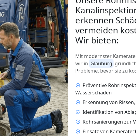
Unsere Rohrins
Kanalinspektio
erkennen Schäd
vermeiden kost
Wir bieten:
Mit modernster Kameratec
wir in
Glauburg
gründlich
Probleme, bevor sie zu ko
Präventive Rohrinspek
Wasserschäden
Erkennung von Rissen
Identifikation von Abl
Rohrsanierungen zur 
Einsatz von Kameratec