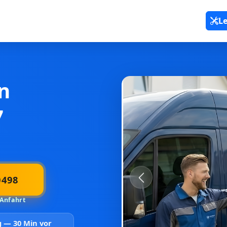
L
n
7
0498
Previous
 Anfahrt
rg —
30 Min vor