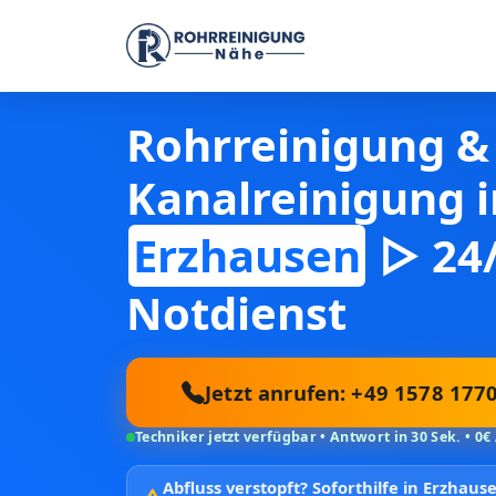
Rohrreinigung &
Kanalreinigung i
Erzhausen
▷ 24
Notdienst
Jetzt anrufen: +49 1578 177
Techniker jetzt verfügbar • Antwort in 30 Sek. • 0€
Abfluss verstopft?
Soforthilfe in Erzhau