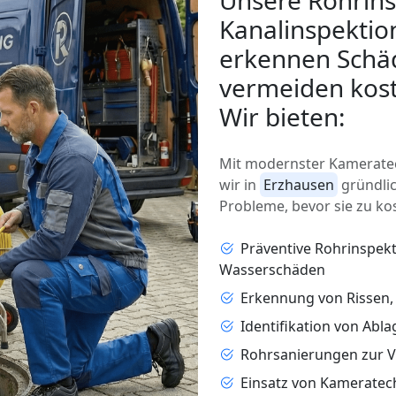
Unsere Rohrins
Kanalinspektio
erkennen Schäd
vermeiden kost
Wir bieten:
Mit modernster Kameratec
wir in
Erzhausen
gründlic
Probleme, bevor sie zu ko
Präventive Rohrinspek
Wasserschäden
Erkennung von Rissen
Identifikation von Abl
Rohrsanierungen zur 
Einsatz von Kameratec