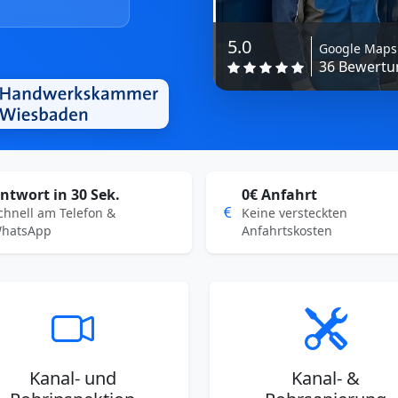
5.0
Google Maps
36 Bewertun
ntwort in 30 Sek.
0€ Anfahrt
chnell am Telefon &
Keine versteckten
hatsApp
Anfahrtskosten
Kanal- und
Kanal- &