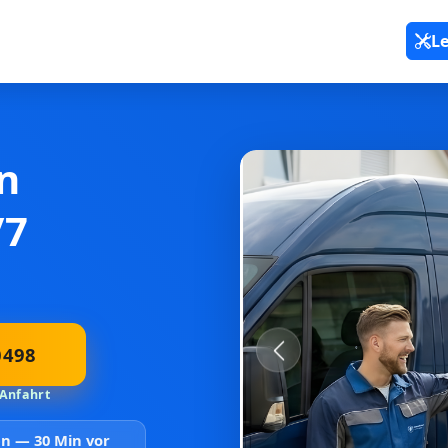
L
n
/7
0498
Previous
 Anfahrt
sen —
30 Min vor