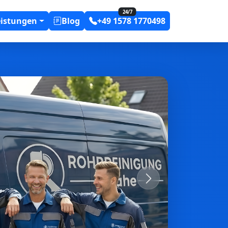
24/7
eistungen
Blog
+49 1578 1770498
Next