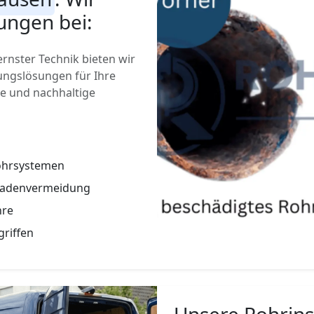
ungen bei:
nster Technik bieten wir
ngslösungen für Ihre
ge und nachhaltige
Rohrsystemen
hadenvermeidung
hre
griffen