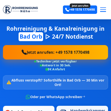
Jetzt anrufen
+49 1578 1770498
Rohrreinigung & Kanalreinigung in
Bad Orb
▷ 24/7 Notdienst
Jetzt anrufen: +49 1578 1770498
Techniker jetzt verfügbar
Antwort in 30 Sek.
0€ Anfahrt
Abfluss verstopft?
Soforthilfe in Bad Orb —
30 Min vor
Ort!
Oder per WhatsApp schreiben