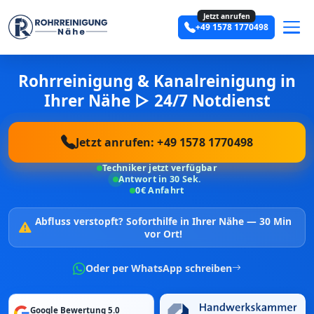
Jetzt anrufen
+49 1578 1770498
Rohrreinigung & Kanalreinigung in
Ihrer Nähe ▷ 24/7 Notdienst
Jetzt anrufen: +49 1578 1770498
Techniker jetzt verfügbar
Antwort in 30 Sek.
0€ Anfahrt
Abfluss verstopft?
Soforthilfe in Ihrer Nähe —
30 Min
vor Ort!
Oder per WhatsApp schreiben
Google Bewertung 5.0